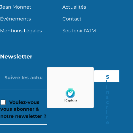
Jean Monnet
Actualités
Événements
Contact
Mentions Légales
Soutenir l’AJM
Newsletter
S
'
i
n
s
c
Voulez-vous
r
vous abonner à
i
notre newsletter ?
r
e