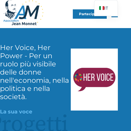
IT
Partecipare
FR
EN
DE
Her Voice, Her
ES
Power - Per un
PT
ruolo più visibile
PL
delle donne
UK
nell'economia, nella
politica e nella
società.
La sua voce
rogetti