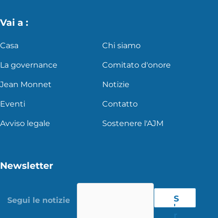
Vai a :
Casa
Chi siamo
La governance
Comitato d'onore
Jean Monnet
Notizie
Eventi
Contatto
Avviso legale
Sostenere l'AJM
Newsletter
S
'
r