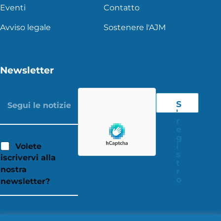
Eventi
Contatto
Avviso legale
Sostenere l'AJM
Newsletter
S
'
r
e
g
i
Volete
s
iscrivervi alla
t
nostra
r
o
newsletter?