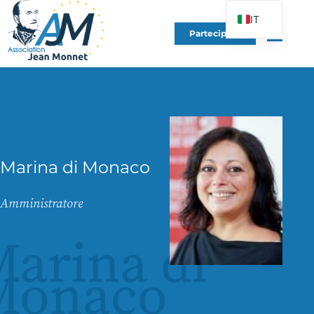
IT
Partecipare
FR
EN
DE
ES
PT
PL
Marina di Monaco
UK
Amministratore
arina di
Monaco