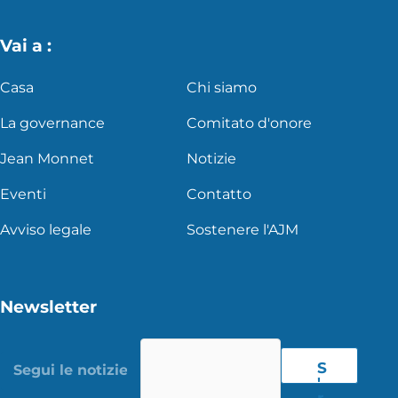
Vai a :
Casa
Chi siamo
La governance
Comitato d'onore
Jean Monnet
Notizie
Eventi
Contatto
Avviso legale
Sostenere l'AJM
Newsletter
S
'
r