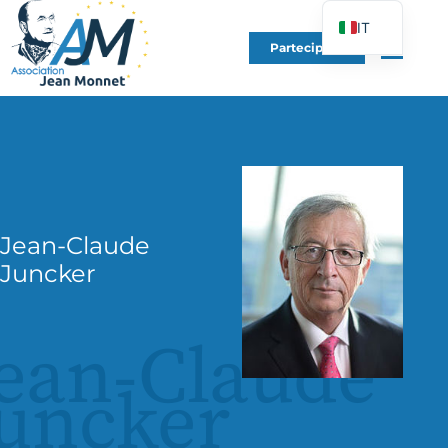
IT
Partecipare
FR
EN
DE
ES
PT
PL
Jean-Claude
UK
Juncker
ean-Claude
uncker