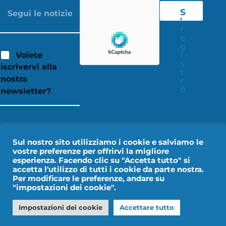
S
'
r
e
g
i
Volete
s
iscrivervi alla
t
nostra
r
o
newsletter?
Sul nostro sito utilizziamo i cookie e salviamo le
vostre preferenze per offrirvi la migliore
esperienza. Facendo clic su "Accetta tutto" si
accetta l'utilizzo di tutti i cookie da parte nostra.
Per modificare le preferenze, andare su
"impostazioni dei cookie".
Avviso legale
Dati personali
Impostazioni dei cookie
Accettare tutto
Design by IMPALA