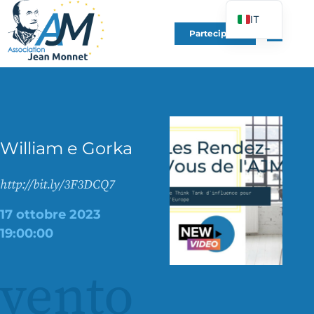
IT
Partecipare
FR
EN
DE
ES
PT
William e Gorka
PL
UK
http://bit.ly/3F3DCQ7
17 ottobre 2023
19:00:00
vento