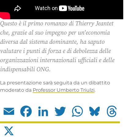
Questo è il primo romanzo di Thierry Jeantet
che, grazie al suo impegno per un'economia
diversa dal sistema dominante, ha saputo
valutare i punti di forza e di debolezza delle
organizzazioni internazionali ufficiali e delle
indispensabili ONG.
La presentazione sarà seguita da un dibattito
moderato da
Professor Umberto Triulzi
.
Email
Facebook
LinkedIn
Twitter
WhatsApp
Bluesky
Threads
X