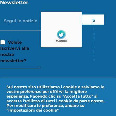
Newsletter
S
'
r
e
g
i
Volete
s
iscrivervi alla
t
nostra
r
o
newsletter?
Sul nostro sito utilizziamo i cookie e salviamo le
vostre preferenze per offrirvi la migliore
esperienza. Facendo clic su "Accetta tutto" si
accetta l'utilizzo di tutti i cookie da parte nostra.
Per modificare le preferenze, andare su
"impostazioni dei cookie".
Avviso legale