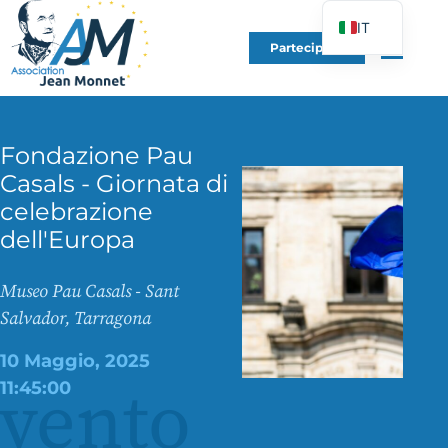
IT
Partecipare
FR
EN
DE
Fondazione Pau
ES
Casals - Giornata di
PT
celebrazione
PL
dell'Europa
UK
Museo Pau Casals - Sant
Salvador, Tarragona
10 Maggio, 2025
vento
11:45:00