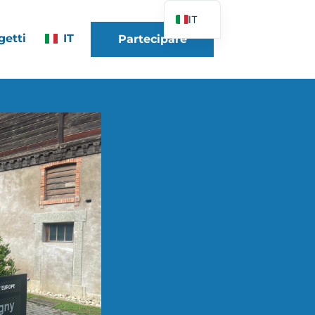
IT
getti
IT
Partecipare
FR
EN
DE
ES
PT
PL
UK