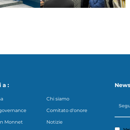
s
X
 a :
News
sa
Chi siamo
 governance
Comitato d'onore
an Monnet
Notizie
Vo