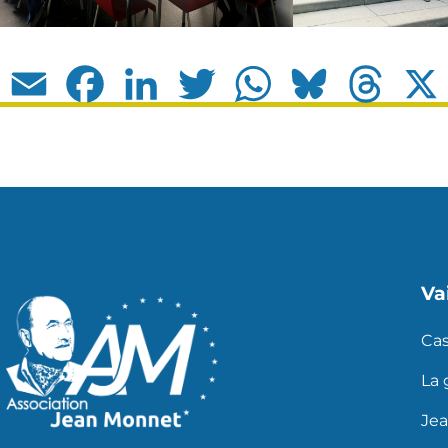
Email
Facebook
LinkedIn
Twitter
WhatsApp
Bluesky
Thread
Vai
Ca
La
Je