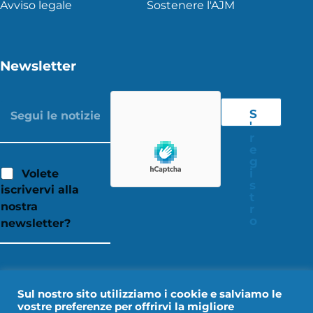
Avviso legale
Sostenere l'AJM
Newsletter
S
'
r
e
g
i
Volete
s
iscrivervi alla
t
nostra
r
o
newsletter?
Sul nostro sito utilizziamo i cookie e salviamo le
vostre preferenze per offrirvi la migliore