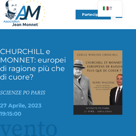
IT
Partecipare
FR
EN
DE
ES
CHURCHILL e
MONNET: europei
PT
di ragione più che
PL
di cuore?
UK
SCIENZE PO PARIS
27 Aprile, 2023
19:15:00
vento