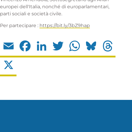
europei dell'Italia, nonché di europarlamentari,
parti sociali e società civile.
Per partecipare :
https://bit.ly/3bZ9hap
Email
Facebook
LinkedIn
Twitter
WhatsApp
Bluesky
Threads
X