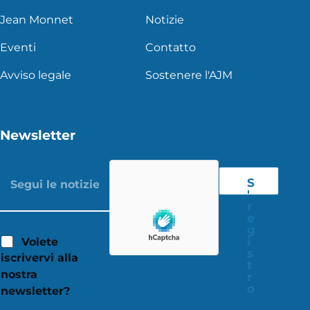
Jean Monnet
Notizie
Eventi
Contatto
Avviso legale
Sostenere l'AJM
Newsletter
S
'
r
e
g
i
Volete
s
iscrivervi alla
t
nostra
r
o
newsletter?