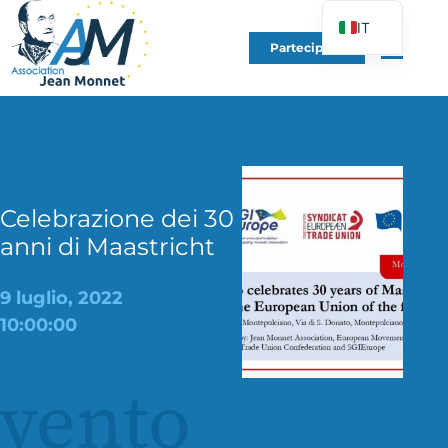
IT
Partecipare
FR
EN
DE
ES
PT
Celebrazione dei 30
PL
anni di Maastricht
UK
9 luglio, 2022
10:00:00
vento