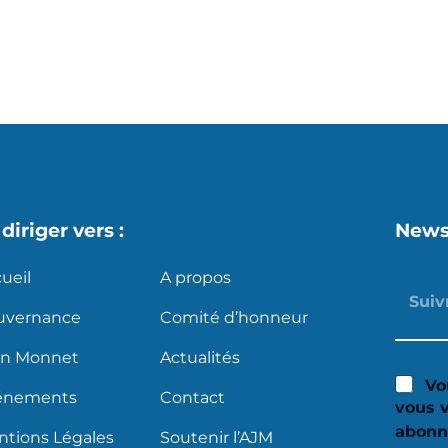
s
X
diriger vers :
News
ueil
A propos
uvernance
Comité d’honneur
an Monnet
Actualités
Vo
énements
Contact
vous 
abonn
tions Légales
Soutenir l’AJM