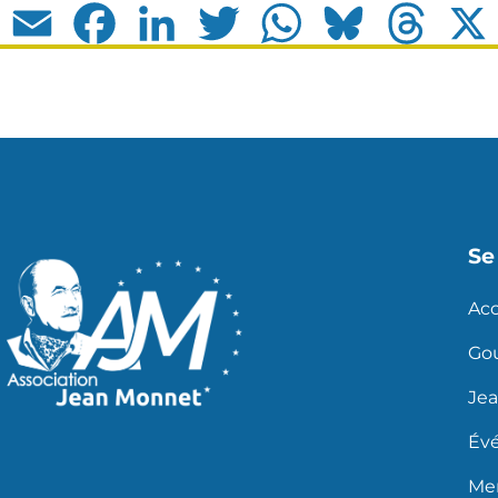
Email
Facebook
LinkedIn
Twitter
WhatsApp
Bluesky
Thread
Se 
Acc
Go
Je
Év
Men