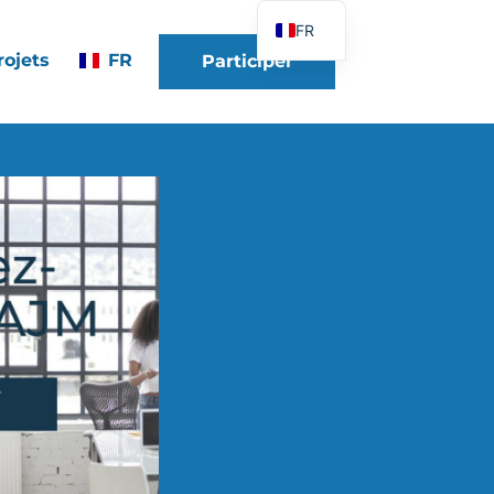
FR
rojets
FR
Participer
EN
DE
ES
IT
PT
PL
UK