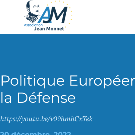
Politique Europée
la Défense
https://youtu.be/v09hmhCxYek
20 décembre, 2022