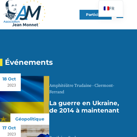
FR
Participer
EN
DE
ES
IT
PT
Événements
PL
18 Oct
UK
2023
Amphitéâtre Trudaine - Clermont-
Ferrand
La guerre en Ukraine,
de 2014 à maintenant
Géopolitique
17 Oct
2023