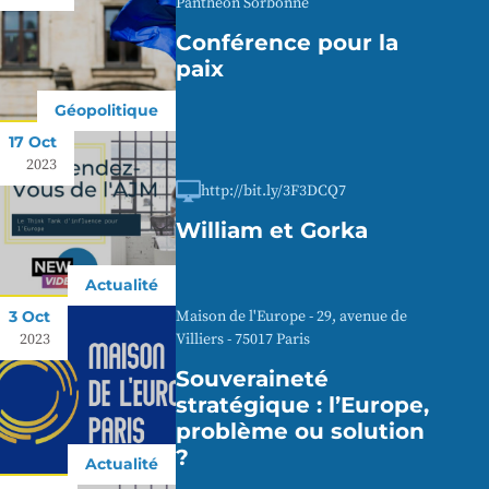
Panthéon Sorbonne
Conférence pour la
paix
Géopolitique
17 Oct
2023
http://bit.ly/3F3DCQ7
William et Gorka
Actualité
3 Oct
Maison de l'Europe - 29, avenue de
2023
Villiers - 75017 Paris
Souveraineté
stratégique : l’Europe,
problème ou solution
?
Actualité