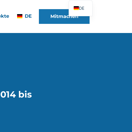
DE
ekte
DE
Mitmachen
FR
EN
ES
IT
PT
PL
UK
014 bis