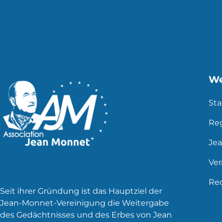
der
Beiträge
We
Sta
Re
Je
Ve
Rec
Seit ihrer Gründung ist das Hauptziel der
Jean-Monnet-Vereinigung die Weitergabe
des Gedächtnisses und des Erbes von Jean