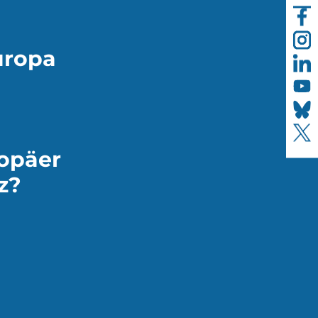
uropa
opäer
z?