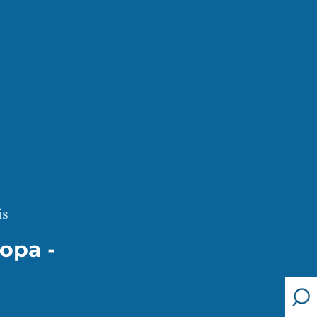
is
opa -