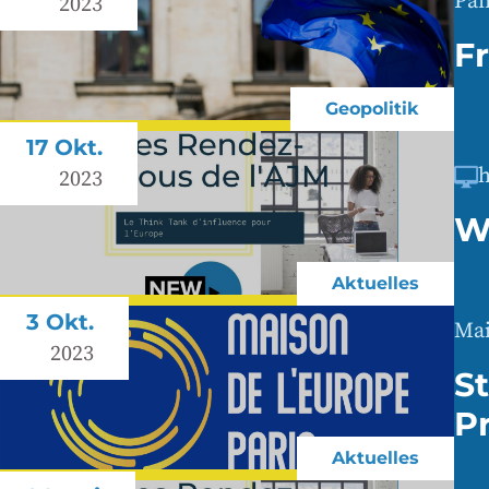
Pan
2023
F
Geopolitik
17 Okt.
h
2023
W
Aktuelles
3 Okt.
Mai
2023
St
P
Aktuelles