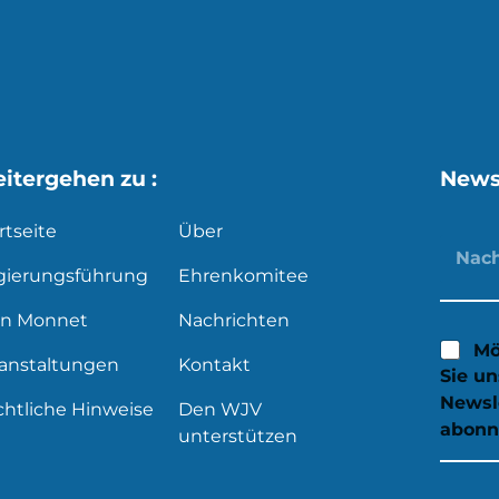
itergehen zu :
News
rtseite
Über
gierungsführung
Ehrenkomitee
an Monnet
Nachrichten
Mö
ranstaltungen
Kontakt
Sie u
Newsl
htliche Hinweise
Den WJV
abonn
unterstützen