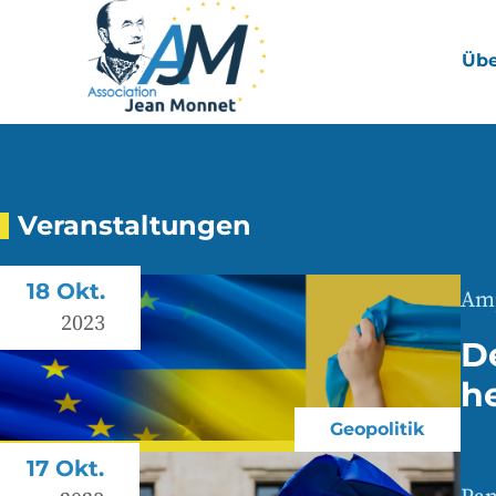
Übe
Veranstaltungen
18 Okt.
Amp
2023
De
h
Geopolitik
17 Okt.