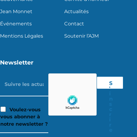
Jean Monnet
Actualités
Événements
Contact
Mentions Légales
Soutenir l’AJM
Newsletter
S
'
i
n
s
c
Voulez-vous
r
vous abonner à
i
notre newsletter ?
r
e