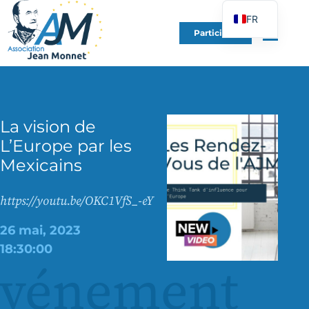
FR
Participer
EN
DE
ES
IT
La vision de
PT
L’Europe par les
PL
Mexicains
UK
https://youtu.be/OKC1VfS_-eY
26 mai, 2023
18:30:00
événement