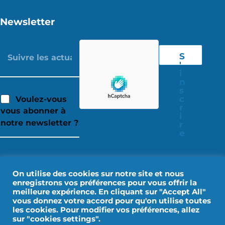
Newsletter
S
'
i
n
s
c
Voulez-vous
r
vous abonner à
i
notre newsletter ?
r
e
On utilise des cookies sur notre site et nous
enregistrons vos préférences pour vous offrir la
meilleure expérience. En cliquant sur "Accept All"
vous donnez votre accord pour qu'on utilise toutes
les cookies. Pour modifier vos préférences, allez
sur "cookies settings".
Mentions Légales