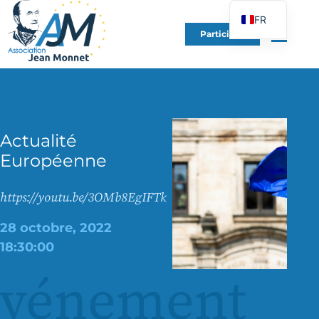
FR
Participer
EN
DE
ES
IT
Actualité
PT
Européenne
PL
UK
https://youtu.be/3OMb8EgIFTk
28 octobre, 2022
18:30:00
événement