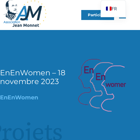
FR
Participer
EN
DE
ES
IT
PT
PL
EnEnWomen – 18
novembre 2023
UK
EnEnWomen
rojets