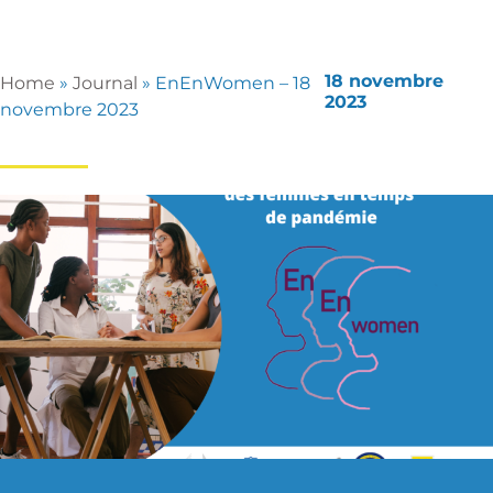
18 novembre
Home
»
Journal
»
EnEnWomen – 18
2023
novembre 2023