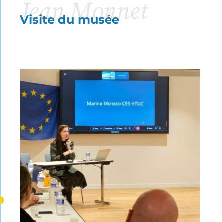
Jean Monnet
Visite du musée