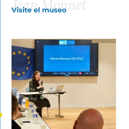
Jean Monnet
Visite el museo