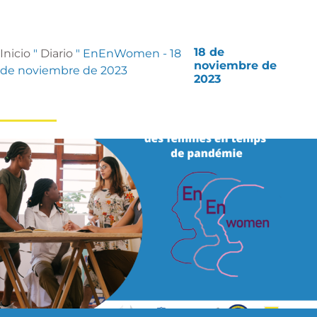
18 de
Inicio
"
Diario
"
EnEnWomen - 18
noviembre de
de noviembre de 2023
2023