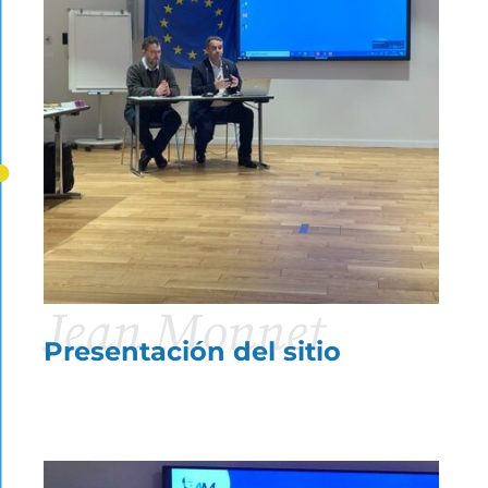
Jean Monnet
Presentación del sitio