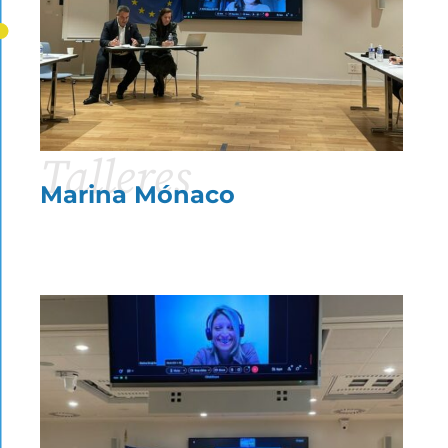
Talleres
Marina Mónaco