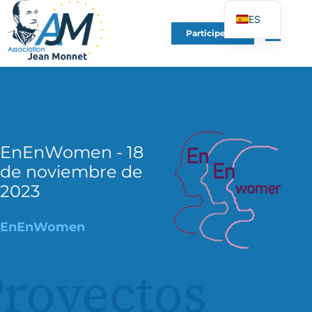
ES
Participe en
FR
EN
DE
IT
PT
EnEnWomen - 18
PL
de noviembre de
UK
2023
EnEnWomen
royectos