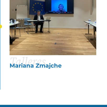
Talleres
Mariana Zmajche