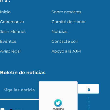
Ir a :
Inicio
Sobre nosotros
Gobernanza
Comité de Honor
Jean Monnet
Noticias
Eventos
Contacte con
Aviso legal
Apoyo a la AJM
Boletín de noticias
S
'
r
e
g