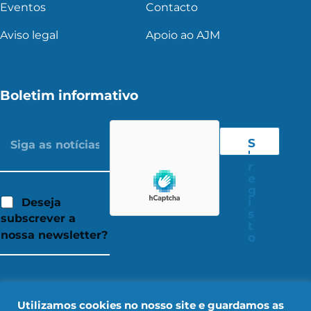
Eventos
Contacto
Aviso legal
Apoio ao AJM
Boletim informativo
S
'
r
e
g
i
Deseja
s
subscrever a
t
nossa newsletter?
o
Utilizamos cookies no nosso site e guardamos as