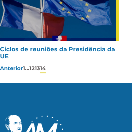
Ciclos de reuniões da Presidência da
UE
Paginação
Anterior
1
...
12
13
14
de
posts