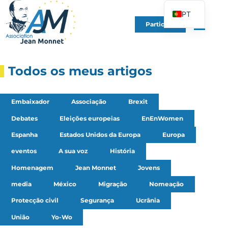
PT
Participe
FR
EN
DE
Todos os meus artigos
ES
IT
Embaixador
Associação
Brexit
PL
Debates
Eleições europeias
EnEnWomen
UK
Espanha
Estados Unidos da Europa
Europa
eventos
A sua voz
História
Homenagem
Jean Monnet
Jovens
media
México
Migração
Nomeação
Protecção civil
Segurança
Ucrânia
União
Yo-Wo