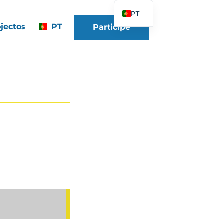
PT
jectos
PT
Participe
FR
EN
DE
ES
IT
PL
UK