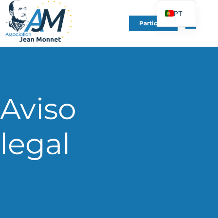
PT
Participe
FR
EN
DE
ES
IT
Aviso
PL
UK
legal