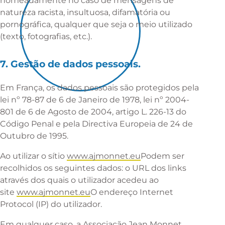
nomeadamente no caso de mensagens de
natureza racista, insultuosa, difamatória ou
pornográfica, qualquer que seja o meio utilizado
(texto, fotografias, etc.).
7. Gestão de dados pessoais.
Em França, os dados pessoais são protegidos pela
lei nº 78-87 de 6 de Janeiro de 1978, lei nº 2004-
801 de 6 de Agosto de 2004, artigo L. 226-13 do
Código Penal e pela Directiva Europeia de 24 de
Outubro de 1995.
Ao utilizar o sítio
www.ajmonnet.eu
Podem ser
recolhidos os seguintes dados: o URL dos links
através dos quais o utilizador acedeu ao
site
www.ajmonnet.eu
O endereço Internet
Protocol (IP) do utilizador.
Em qualquer caso, a Associação Jean Monnet