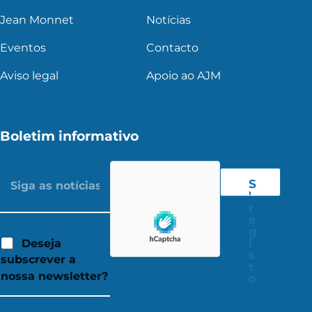
Jean Monnet
Notícias
Eventos
Contacto
Aviso legal
Apoio ao AJM
Boletim informativo
S
'
r
e
g
i
Deseja
s
subscrever a
t
nossa newsletter?
o