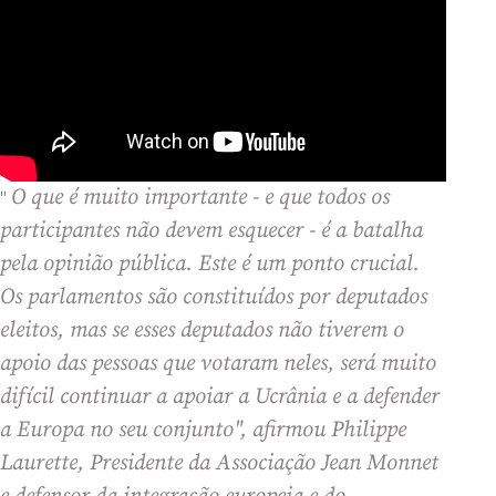
O que é muito importante - e que todos os
"
participantes não devem esquecer - é a batalha
pela opinião pública. Este é um ponto crucial.
Os parlamentos são constituídos por deputados
eleitos, mas se esses deputados não tiverem o
apoio das pessoas que votaram neles, será muito
difícil continuar a apoiar a Ucrânia e a defender
a Europa no seu conjunto", afirmou Philippe
Laurette, Presidente da Associação Jean Monnet