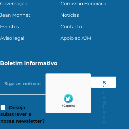
Governação
Comissão Honorária
Jean Monnet
Notícias
Eventos
Contacto
Aviso legal
Apoio ao AJM
Boletim informativo
S
'
r
e
g
i
Deseja
s
subscrever a
t
nossa newsletter?
o