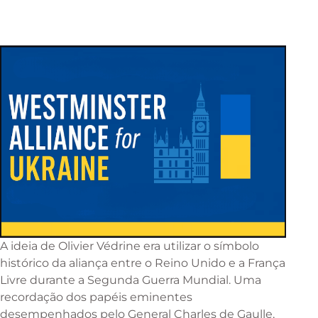
A ideia de Olivier Védrine era utilizar o símbolo
histórico da aliança entre o Reino Unido e a França
Livre durante a Segunda Guerra Mundial. Uma
recordação dos papéis eminentes
desempenhados pelo General Charles de Gaulle,