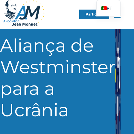
PT
Participe
FR
EN
Aliança de
DE
ES
IT
Westminster
PL
UK
para a
Ucrânia