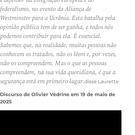
e defensor da integração europeia e do
federalismo, no evento da Aliança de
Westminster para a Ucrânia.
Esta batalha pela
opinião pública tem de ser ganha, e todos nós
podemos contribuir para ela. É essencial.
Sabemos que, na realidade, muitas pessoas não
conhecem os tratados, não os lêem e, por vezes,
não os compreendem. Mas o que as pessoas
compreendem, na sua vida quotidiana, é que a
segurança está em primeiro lugar.
disse Laurette
Discurso de Olivier Védrine em 19 de maio de
2025