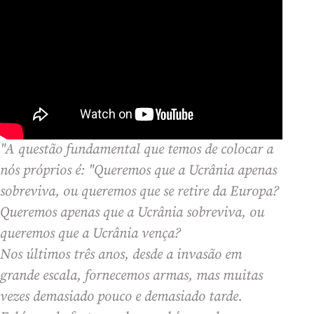
"A questão fundamental que temos de colocar a
nós próprios é: "Queremos que a Ucrânia apenas
sobreviva, ou queremos que se retire da Europa?
Queremos apenas que a Ucrânia sobreviva, ou
queremos que a Ucrânia vença?
Nos últimos três anos, desde a invasão em
grande escala, fornecemos armas, mas muitas
vezes demasiado pouco e demasiado tarde.