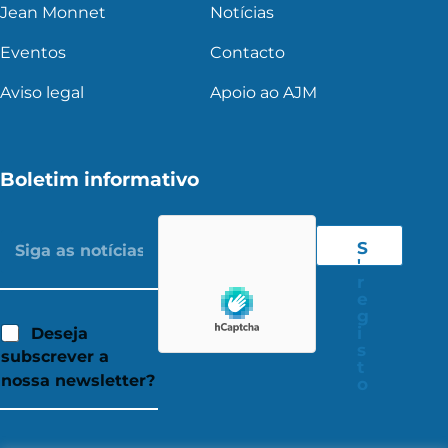
Jean Monnet
Notícias
Eventos
Contacto
Aviso legal
Apoio ao AJM
Boletim informativo
S
'
r
e
g
i
Deseja
s
subscrever a
t
nossa newsletter?
o