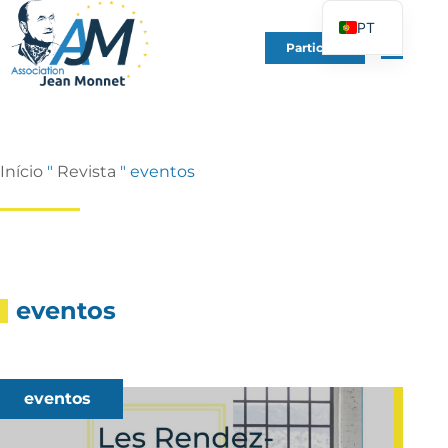
PT
Participe
FR
EN
DE
ES
Início
"
Revista
"
eventos
IT
PL
UK
eventos
eventos