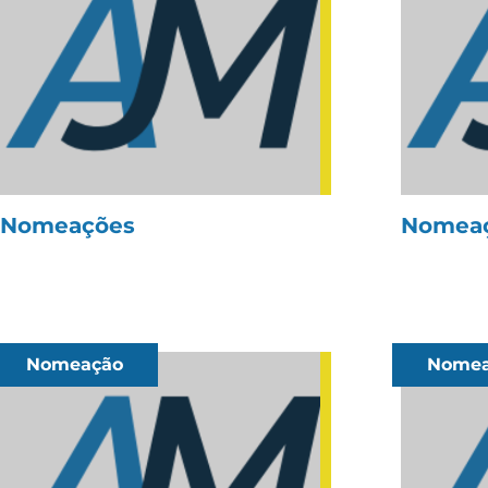
Nomeações
Nomeaç
Nomeação
Nomea