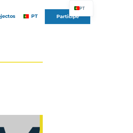
PT
jectos
PT
Participe
FR
EN
DE
ES
IT
PL
UK