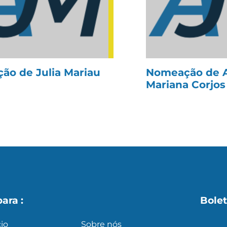
ão de Julia Mariau
Nomeação de 
Mariana Corjos
para :
Bolet
cio
Sobre nós