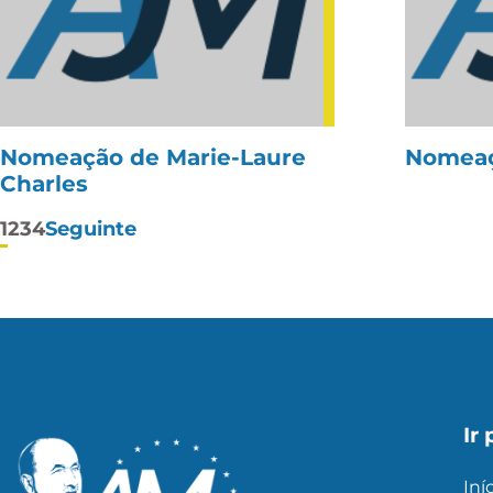
Nomeação de Marie-Laure
Nomeaç
Charles
Paginação
1
2
3
4
Seguinte
de
posts
Ir 
Iní