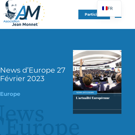
FR
Participer
EN
DE
ES
IT
PT
PL
News d’Europe 27
Février 2023
UK
Europe
News
'Europe