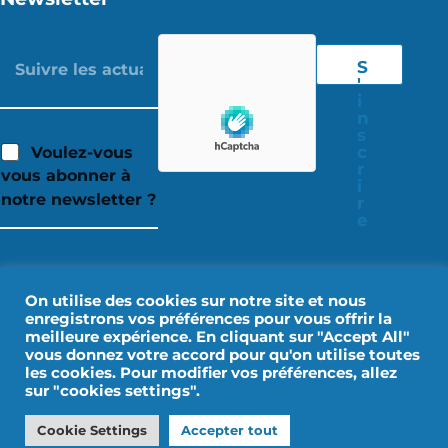
S
'
i
n
s
c
Voulez-vous
r
vous abonner à
i
notre newsletter ?
r
e
On utilise des cookies sur notre site et nous
enregistrons vos préférences pour vous offrir la
meilleure expérience. En cliquant sur "Accept All"
vous donnez votre accord pour qu'on utilise toutes
les cookies. Pour modifier vos préférences, allez
sur "cookies settings".
Mentions Légales
Données personnelles
Cookie Settings
Accepter tout