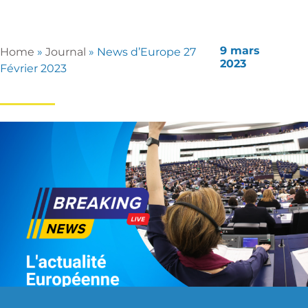
9 mars
Home
»
Journal
»
News d’Europe 27
2023
Février 2023