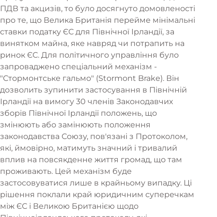
ПДВ та акцизів, то було досягнуто домовленості
про те, що Велика Британія перейме мінімальні
ставки податку ЄС для Північної Ірландії, за
винятком майна, яке навряд чи потрапить на
ринок ЄС. Для політичного управління було
запроваджено спеціальний механізм -
"Стормонтське гальмо" (Stormont Brake). Він
дозволить зупинити застосування в Північній
Ірландії на вимогу 30 членів Законодавчих
зборів Північної Ірландії положень, що
змінюють або замінюють положення
законодавства Союзу, пов'язані з Протоколом,
які, ймовірно, матимуть значний і тривалий
вплив на повсякденне життя громад, що там
проживають. Цей механізм буде
застосовуватися лише в крайньому випадку. Ці
рішення поклали край юридичним суперечкам
між ЄС і Великою Британією щодо