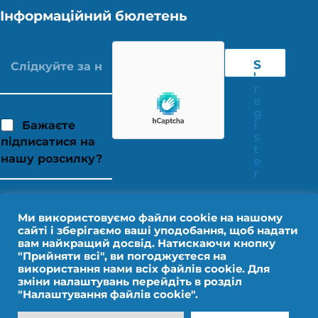
Інформаційний бюлетень
S
'
r
e
g
i
Бажаєте
s
підписатися на
t
нашу розсилку?
e
r
Ми використовуємо файли cookie на нашому
сайті і зберігаємо ваші уподобання, щоб надати
вам найкращий досвід. Натискаючи кнопку
"Прийняти всі", ви погоджуєтеся на
використання нами всіх файлів cookie. Для
зміни налаштувань перейдіть в розділ
"Налаштування файлів cookie".
Юридичне повідомлення