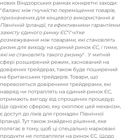
нових Віндзорських рамках конкретні заходи:
"
баланс між гнучкістю переміщення товарів,
призначених для кінцевого використання в
Північній Ірландії, та ефективними гарантіями
захисту єдиного ринку ЄС
"і"
чітке
розмежування між товарами, які становлять
ризик для виходу на єдиний ринок ЄС, і тими,
які не становлять такого ризику
" . У митній
сфері розширений режим, заснований на
довірених трейдерах, також буде поширений
на британських трейдерів. Товари, що
перевозяться довіреними трейдерами, які
навряд чи потраплять на єдиний ринок ЄС,
отримають вигоду від спрощених процедур.
Ще однією сферою, яку охоплює цей механізм,
є доступ до ліків для громадян Північної
Ірландії. Тут також знайдено рішення, яке
полягає в тому, щоб ці спеціально марковані
продукти не потрапляли на ринок ЄС. Щодо