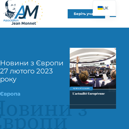
UK
Беріть участь
FR
EN
DE
ES
IT
Новини з Європи
PT
27 лютого 2023
PL
року
Європа
Новини з
Європи