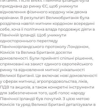
питання. Після Brexit Північна Ірландія була
приєднана до ринку ЄС, щоб уникнути
відновлення фізичного кордону між двома
країнами. В результаті Великобританія була
розділена навпіл митним кордоном всередині
себе, хоча її політична влада продовжує діяти в
Північній Ірландії. Щоб уникнути
одностороннього перегляду
Північноірландського протоколу Лондоном,
Комісія та Велика Британія досягли
домовленості. Були прийняті спільні рішення,
спрямовані на захист єдиного європейського
ринку та відновлення митної унікальності
Великої Британії. Це включає нові домовленості
у сферах митниці, агропродовольства, ліків,
ПДВ та акцизів, а також конкретні інструменти
для забезпечення того, щоб голос народу
Північної Ірландії був почутий. З цією метою
Комісія та уряд Великої Британії деталізували в