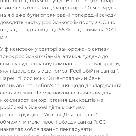
наприклад, бітум і каучук. Вартість цих товарів
становить близько 1,3 млрд євро. 90 мільярдів,
на які вже були спрямовані попередні заходи,
доводять частку російського імпорту з ЄС, що
підпадає під санкції, до 58 % за даними на 2021
рік.
У фінансовому секторі заморожено активи
трьох російських банків, а також додано до
списку судноплавну компанію з третьої країни,
яку підозрюють у допомозі Росії обійти санкції.
Нарешті, російський центральний банк
отримав нові зобов'язання щодо декларування
своїх активів. Це має важливе значення для
можливості використання цих коштів на
російські військові дії та можливу
реконструкцію в Україні. Для того, щоб
обмежити можливості обходу санкцій, ЄС
накладає зобов'язання декларувати