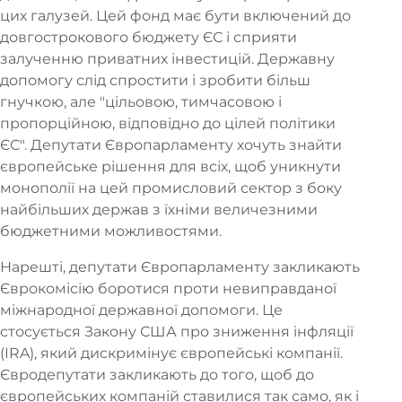
цих галузей. Цей фонд має бути включений до
довгострокового бюджету ЄС і сприяти
залученню приватних інвестицій. Державну
допомогу слід спростити і зробити більш
гнучкою, але "цільовою, тимчасовою і
пропорційною, відповідно до цілей політики
ЄС". Депутати Європарламенту хочуть знайти
європейське рішення для всіх, щоб уникнути
монополії на цей промисловий сектор з боку
найбільших держав з їхніми величезними
бюджетними можливостями.
Нарешті, депутати Європарламенту закликають
Єврокомісію боротися проти невиправданої
міжнародної державної допомоги. Це
стосується Закону США про зниження інфляції
(IRA), який дискримінує європейські компанії.
Євродепутати закликають до того, щоб до
європейських компаній ставилися так само, як і