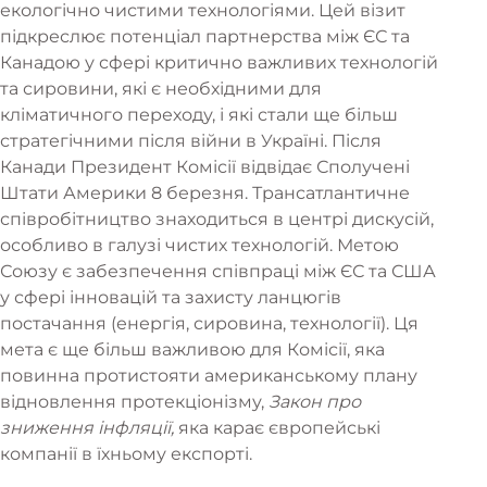
екологічно чистими технологіями. Цей візит
підкреслює потенціал партнерства між ЄС та
Канадою у сфері критично важливих технологій
та сировини, які є необхідними для
кліматичного переходу, і які стали ще більш
стратегічними після війни в Україні. Після
Канади Президент Комісії відвідає Сполучені
Штати Америки 8 березня. Трансатлантичне
співробітництво знаходиться в центрі дискусій,
особливо в галузі чистих технологій. Метою
Союзу є забезпечення співпраці між ЄС та США
у сфері інновацій та захисту ланцюгів
постачання (енергія, сировина, технології). Ця
мета є ще більш важливою для Комісії, яка
повинна протистояти американському плану
відновлення протекціонізму,
Закон про
зниження інфляції,
яка карає європейські
компанії в їхньому експорті.