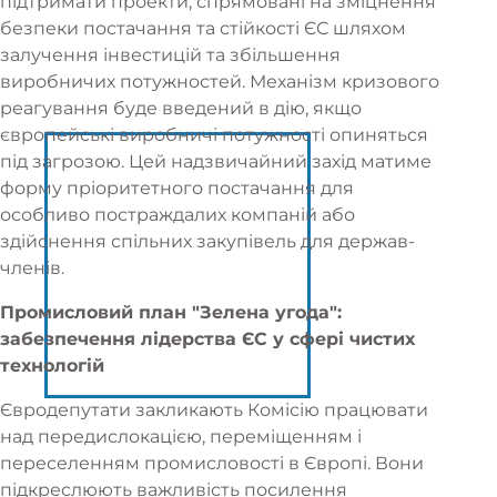
підтримати проекти, спрямовані на зміцнення
безпеки постачання та стійкості ЄС шляхом
залучення інвестицій та збільшення
виробничих потужностей. Механізм кризового
реагування буде введений в дію, якщо
європейські виробничі потужності опиняться
під загрозою. Цей надзвичайний захід матиме
форму пріоритетного постачання для
особливо постраждалих компаній або
здійснення спільних закупівель для держав-
членів.
Промисловий план "Зелена угода":
забезпечення лідерства ЄС у сфері чистих
технологій
Євродепутати закликають Комісію працювати
над передислокацією, переміщенням і
переселенням промисловості в Європі. Вони
підкреслюють важливість посилення