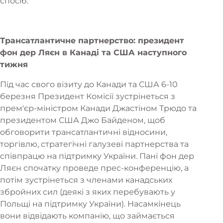
спосіб.
Трансатлантичне партнерство: президент
фон дер Ляєн в Канаді та США наступного
тижня
Під час свого візиту до Канади та США 6-10
березня Президент Комісії зустрінеться з
прем'єр-міністром Канади Джастіном Трюдо та
президентом США Джо Байденом, щоб
обговорити трансатлантичні відносини,
торгівлю, стратегічні галузеві партнерства та
співпрацю на підтримку України. Пані фон дер
Захарі Шерлінгер
Ляєн спочатку проведе прес-конференцію, а
Європейські новини
потім зустрінеться з членами канадських
збройних сил (деякі з яких перебувають у
Польщі на підтримку України). Насамкінець
вони відвідають компанію, що займається