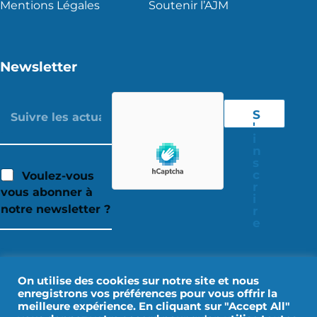
Mentions Légales
Soutenir l’AJM
Newsletter
S
'
i
n
s
c
Voulez-vous
r
vous abonner à
i
notre newsletter ?
r
e
On utilise des cookies sur notre site et nous
enregistrons vos préférences pour vous offrir la
meilleure expérience. En cliquant sur "Accept All"