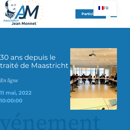
FR
Participer
EN
DE
ES
IT
30 ans depuis le
PT
traité de Maastricht
PL
UK
En ligne
11 mai, 2022
10:00:00
événement