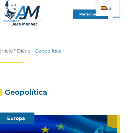
ES
Participe en
FR
EN
DE
IT
Inicio
"
Diario
"
Geopolítica
PT
PL
UK
Geopolítica
Europa