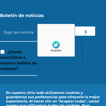
Boletín de noticias
S
'
r
e
g
i
¿Desea
s
suscribirse a
t
nuestro boletín de
r
o
noticias?
En nuestro sitio web utilizamos cookies y
guardamos sus preferencias para ofrecerle la mejor
experiencia. Al hacer clic en "Aceptar todas", usted
acepta que utilicemos todas las cookies. Para