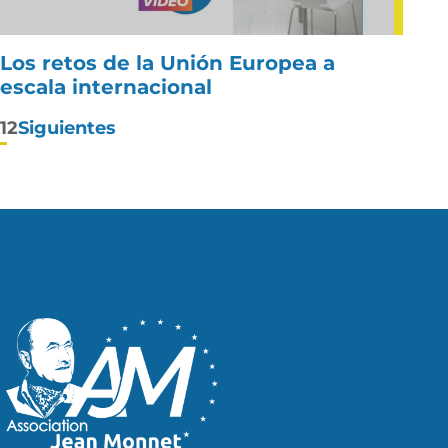
Los retos de la Unión Europea a
escala internacional
Paginación
1
2
Siguientes
de
entradas