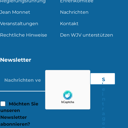
Regierungsführung
Ehrenkomitee
Jean Monnet
Nachrichten
Veranstaltungen
Kontakt
Rechtliche Hinweise
Den WJV unterstützen
Newsletter
S
'
e
i
n
t
Möchten Sie
r
unseren
a
Newsletter
g
e
abonnieren?
n