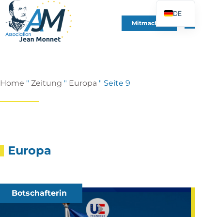
DE
Mitmachen
FR
EN
ES
IT
Home
"
Zeitung
"
Europa
"
Seite 9
PT
PL
UK
Europa
Botschafterin