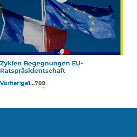
Zyklen Begegnungen EU-
Ratspräsidentschaft
Paginierung
Vorherige
1
...
7
8
9
der
Beiträge