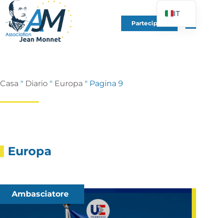
IT
Partecipare
FR
EN
DE
ES
Casa
"
Diario
"
Europa
"
Pagina 9
PT
PL
UK
Europa
Ambasciatore