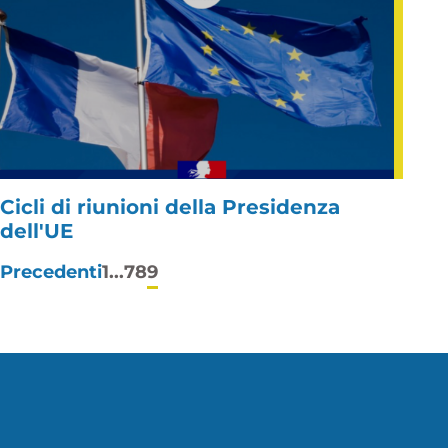
Cicli di riunioni della Presidenza
dell'UE
Paginazione
Precedenti
1
...
7
8
9
degli
articoli