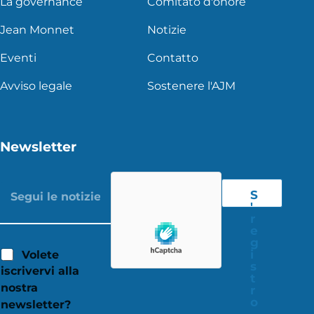
La governance
Comitato d'onore
Jean Monnet
Notizie
Eventi
Contatto
Avviso legale
Sostenere l'AJM
Newsletter
S
'
r
e
g
i
Volete
s
iscrivervi alla
t
nostra
r
o
newsletter?