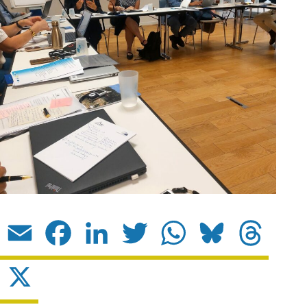
Email
Facebook
LinkedIn
Twitter
WhatsApp
Bluesky
Threads
X