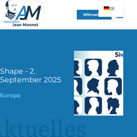
DE
Mitmachen
FR
EN
ES
IT
PT
PL
Shape - 2.
September 2025
UK
Europa
ktuelles