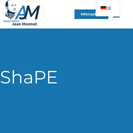
DE
Mitmachen
FR
EN
ES
IT
PT
PL
ShaPE
UK