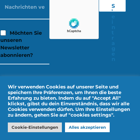
S
'
e
i
n
t
Möchten Sie
r
unseren
a
Newsletter
g
e
abonnieren?
n
Wir verwenden Cookies auf unserer Seite und
speichern Ihre Präferenzen, um Ihnen die beste
Erfahrung zu bieten. Indem du auf "Accept All"
klickst, gibst du dein Einverständnis, dass wir alle
Cookies verwenden dürfen. Um Ihre Einstellungen
zu ändern, gehen Sie auf "cookies settings".
Rechtliche Hinweise
Persönliche Daten
Cookie-Einstellungen
Alles akzeptieren
Gestaltung durch IMPALA