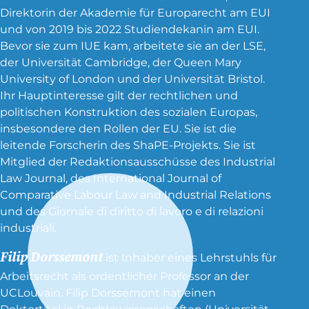
Direktorin der Akademie für Europarecht am EUI
und von 2019 bis 2022 Studiendekanin am EUI.
Bevor sie zum IUE kam, arbeitete sie an der LSE,
der Universität Cambridge, der Queen Mary
University of London und der Universität Bristol.
Ihr Hauptinteresse gilt der rechtlichen und
politischen Konstruktion des sozialen Europas,
insbesondere den Rollen der EU. Sie ist die
leitende Forscherin des ShaPE-Projekts. Sie ist
Mitglied der Redaktionsausschüsse des Industrial
Law Journal, des International Journal of
Comparative Labour Law and Industrial Relations
und des Giornale di diritto di lavoro e di relazioni
industriali.
Filip Dorssemont
ist Inhaber eines Lehrstuhls für
Arbeitsrecht als ordentlicher Professor an der
UCLouvain. Filip Dorssemont hat einen