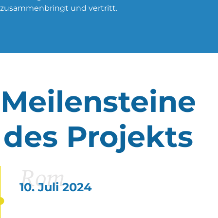
zusammenbringt und vertritt.
Meilensteine
des Projekts
Rom
10. Juli 2024