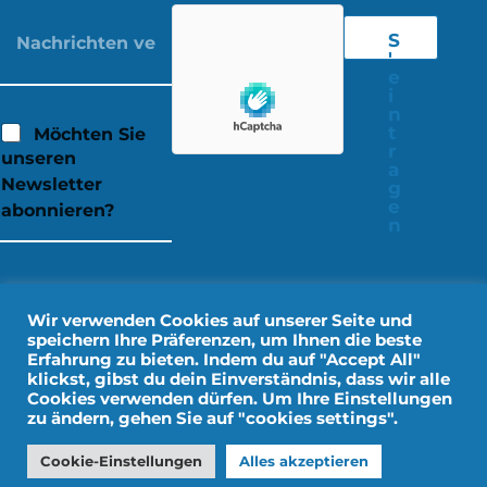
S
'
e
i
n
t
Möchten Sie
r
unseren
a
Newsletter
g
e
abonnieren?
n
Wir verwenden Cookies auf unserer Seite und
speichern Ihre Präferenzen, um Ihnen die beste
Erfahrung zu bieten. Indem du auf "Accept All"
klickst, gibst du dein Einverständnis, dass wir alle
Cookies verwenden dürfen. Um Ihre Einstellungen
zu ändern, gehen Sie auf "cookies settings".
Rechtliche Hinweise
Persönliche Daten
Cookie-Einstellungen
Alles akzeptieren
Gestaltung durch IMPALA