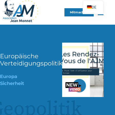
DE
Mitmachen
FR
EN
ES
IT
PT
Europäische
PL
Verteidigungspolitik
UK
Europa
Sicherheit
eopolitik