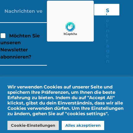
S
'
e
i
n
t
Möchten Sie
r
unseren
a
Newsletter
g
e
abonnieren?
n
Wir verwenden Cookies auf unserer Seite und
speichern Ihre Präferenzen, um Ihnen die beste
Erfahrung zu bieten. Indem du auf "Accept All"
klickst, gibst du dein Einverständnis, dass wir alle
Cookies verwenden dürfen. Um Ihre Einstellungen
zu ändern, gehen Sie auf "cookies settings".
Rechtliche Hinweise
Persönliche Daten
Cookie-Einstellungen
Alles akzeptieren
Gestaltung durch IMPALA