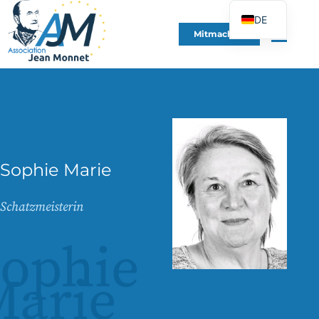
DE
Mitmachen
FR
EN
ES
IT
PT
PL
Sophie Marie
UK
Schatzmeisterin
ophie
Marie