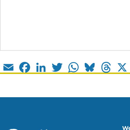
Email
Facebook
LinkedIn
Twitter
WhatsApp
Bluesky
Thread
We