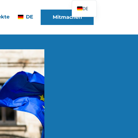
DE
ekte
DE
Mitmachen
FR
EN
ES
IT
PT
PL
UK