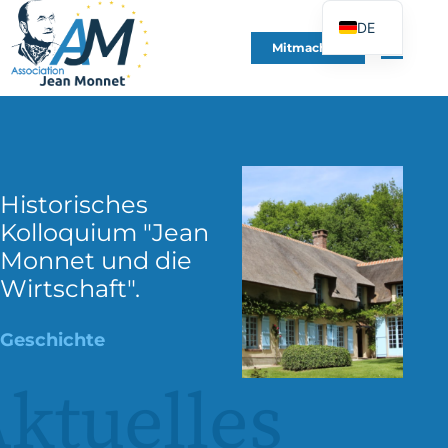
DE
Mitmachen
FR
EN
ES
IT
PT
Historisches
PL
Kolloquium "Jean
Monnet und die
UK
Wirtschaft".
Geschichte
ktuelles