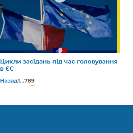
Цикли засідань під час головування
в ЄС
Пагінація
Назад
1
...
7
8
9
публікацій