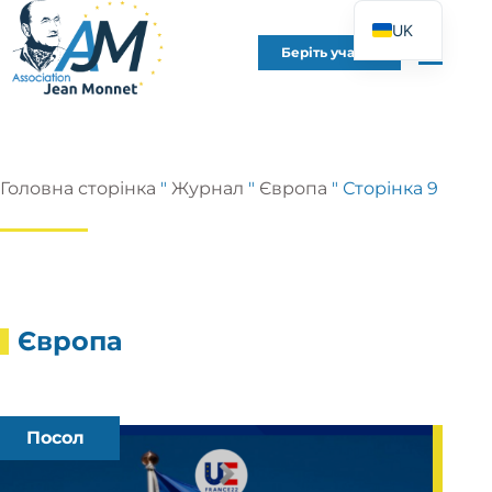
UK
Беріть участь
FR
EN
DE
ES
Головна сторінка
"
Журнал
"
Європа
"
Сторінка 9
IT
PT
PL
Європа
Посол