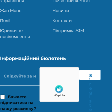
Управління
Почесний комітет
Жан Моне
Новини
Події
Контакти
Юридичне
Підтримка AJM
повідомлення
Інформаційний бюлетень
S
'
r
e
g
i
Бажаєте
s
підписатися на
t
нашу розсилку?
e