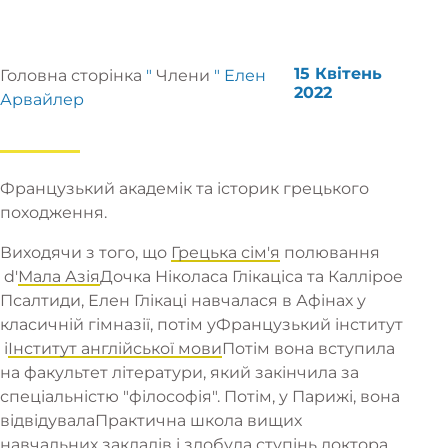
15 Квітень
Головна сторінка
"
Члени
"
Елен
2022
Арвайлер
Французький академік та історик грецького
походження.
Виходячи з того, що
Грецька сім'я
полювання
d'
Мала Азія
Дочка Ніколаса Глікаціса та Каллірое
Псалтиди, Елен Глікаці навчалася в Афінах у
класичній гімназії, потім у
Французький інститут
і
Інститут англійської мови
Потім вона вступила
на факультет літератури, який закінчила за
спеціальністю "філософія". Потім, у Парижі, вона
відвідувала
Практична школа вищих
навчальних закладів
і здобула ступінь доктора