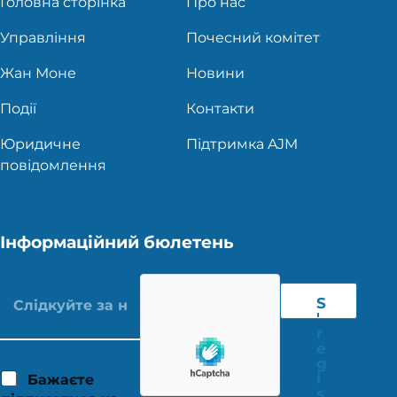
Головна сторінка
Про нас
Управління
Почесний комітет
Жан Моне
Новини
Події
Контакти
Юридичне
Підтримка AJM
повідомлення
Інформаційний бюлетень
S
'
r
e
g
i
Бажаєте
s