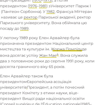
віце-президент (
1970
–
1973
), а потім
президентом (
1976
–
1981
) з
Університет Париж I
(Пантеон-Сорбонна). У
1982
,
Франсуа Міттеран
називає це
ректор
Паризької академії, ректор
Паризького університету. Вона обіймала цю
посаду до
1989
.
У лютому 1989 року Елен Арвайлер була
призначена президентом
Національний центр
мистецтва та культури ім. Жоржа Помпіду
де
4
вона досягає успіху
Жан Мае
. Вона служила
два з половиною роки до серпня 1991 року, коли
досягла граничного віку 65 років.
Елен Арвайлер також була
президентом
Європейська асоціація
університетів
Президент, а потім почесний
президент Комітету з етики науки, віце-
президент Вищої ради національної освіти
(Conseil supérieur de l'Éducation nationale)
1983
–