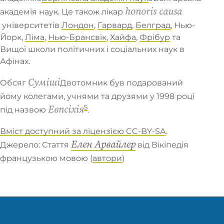
honoris causa
академія наук
. Це також
лікар
університетів
Лондон
,
Гарвард
,
Белград
,
Нью-
Йорк
,
Ліма
,
Нью-Брансвік
,
Хайфа
,
Фрібур
та
Вищої школи політичних і соціальних наук в
Афінах.
Суміші
Обсяг
Двотомник був подарований
йому колегами, учнями та друзями у 1998 році
5
Евпсіхія
під назвою
.
Вміст доступний за ліцензією CC-BY-SA
.
Елен Арвайлер
Джерело: Стаття
від
Вікіпедія
французькою мовою
(
автори
)