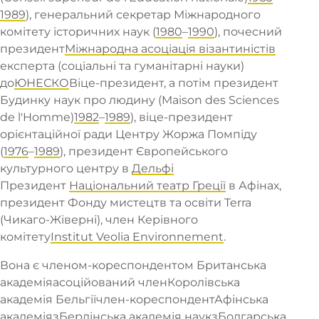
1989
), генеральний секретар Міжнародного
комітету історичних наук (
1980
–
1990
), почесний
президент
Міжнародна асоціація візантиністів
експерта (соціальні та гуманітарні науки)
до
ЮНЕСКО
Віце-президент, а потім президент
Будинку наук про людину (Maison des Sciences
de l'Homme)
1982
–
1989
), віце-президент
орієнтаційної ради Центру Жоржа Помпіду
(
1976
–
1989
), президент Європейського
культурного центру в
Дельфі
Президент
Національний театр Греції
в Афінах,
президент Фонду мистецтв та освіти Terra
(Чикаго-Жіверні), член Керівного
комітету
Institut Veolia Environnement
.
Вона є членом-кореспондентом
Британська
академія
асоційований член
Королівська
академія Бельгії
член-кореспондент
Афінська
академія
з
Берлінська академія наук
з
Болгарська