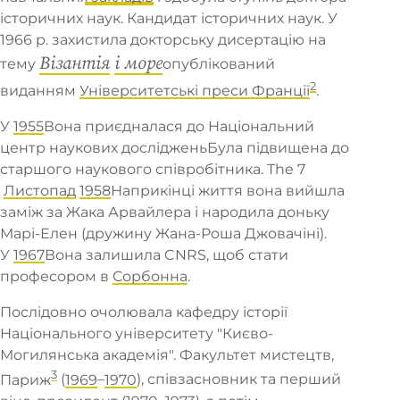
історичних наук. Кандидат історичних наук. У
1966 р. захистила докторську дисертацію на
Візантія
і море
тему
опублікований
2
виданням
Університетські преси Франції
.
У
1955
Вона приєдналася до
Національний
центр наукових досліджень
Була підвищена до
старшого наукового співробітника. The
7
Листопад
1958
Наприкінці життя вона вийшла
заміж за Жака Арвайлера і народила доньку
Марі-Елен (дружину Жана-Роша Джовачіні).
У
1967
Вона залишила CNRS, щоб стати
професором в
Сорбонна
.
Послідовно очолювала кафедру історії
Національного університету "Києво-
Могилянська академія".
Факультет мистецтв,
3
Париж
(
1969
–
1970
), співзасновник та перший