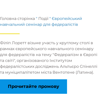
Головна сторінка
"
Події
"
Європейський
навчальний семінар для федералістів
Філіп Лоретт візьме участь у круглому столі в
рамках європейського навчального семінару
для федералістів на тему "Федералізм в Європі
та світі", організованого Інститутом
федералістських досліджень Альтьєро Спінеллі
та муніципалітетом міста Вентотене (Латина).
Прочитайте промову