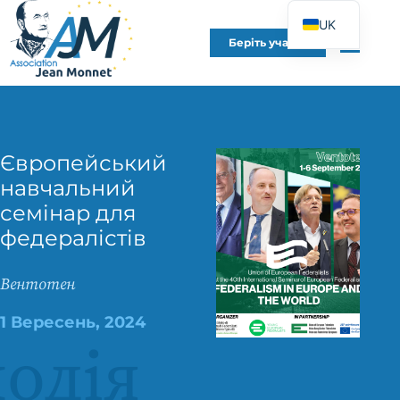
UK
Беріть участь
FR
EN
DE
ES
Європейський
IT
навчальний
PT
семінар для
PL
федералістів
Вентотен
1 Вересень, 2024
одія