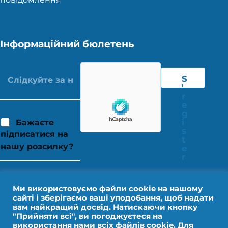
Інформаційний бюлетень
S
'
r
e
g
i
Бажаєте
s
підписатися на
t
нашу розсилку?
e
r
Ми використовуємо файли cookie на нашому
сайті і зберігаємо ваші уподобання, щоб надати
вам найкращий досвід. Натискаючи кнопку
"Прийняти всі", ви погоджуєтеся на
використання нами всіх файлів cookie. Для