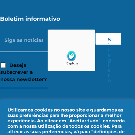
Boletim informativo
S
'
r
e
g
i
Deseja
s
subscrever a
t
nossa newsletter?
o
Utilizamos cookies no nosso site e guardamos as
suas preferências para lhe proporcionar a melhor
experiência. Ao clicar em "Aceitar tudo", concorda
com a nossa utilização de todos os cookies. Para
alterar as suas preferências, vá para "definições de