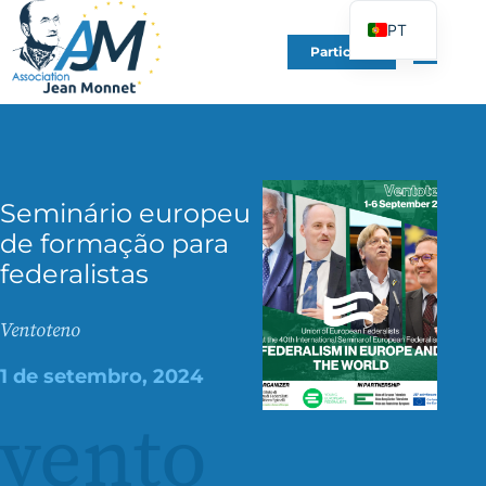
PT
Participe
FR
EN
DE
ES
Seminário europeu
IT
de formação para
PL
federalistas
UK
Ventoteno
1 de setembro, 2024
vento