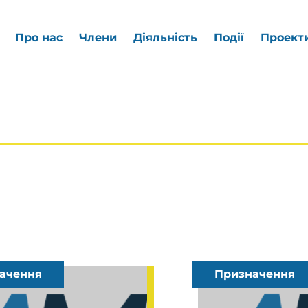
Про нас
Члени
Діяльність
Події
Проект
ачення
Призначення