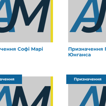
чення Софі Марі
Призначення 
Юнганса
ачення
Призначення