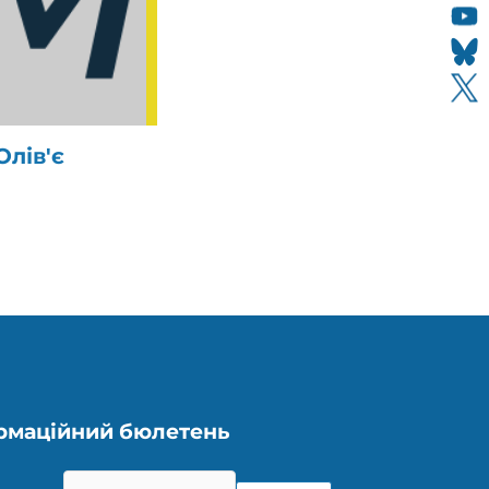
лів'є
рмаційний бюлетень