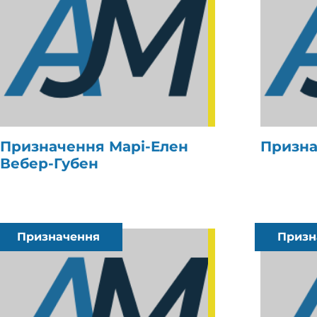
Призначення Марі-Елен
Призна
Вебер-Губен
Призначення
Призн