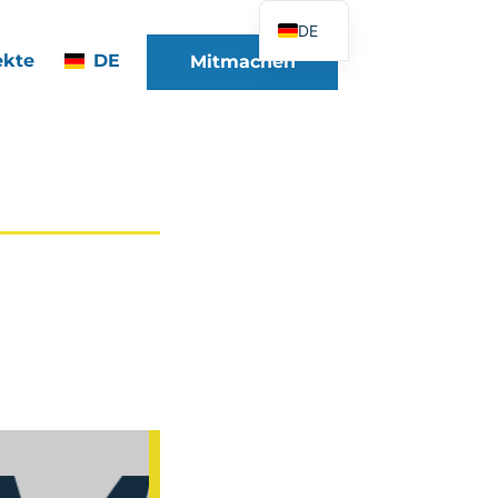
DE
ekte
DE
Mitmachen
FR
EN
ES
IT
PT
PL
UK