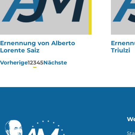
Ernennung von Alberto
Ernenn
Lorente Saiz
Triulzi
Paginierung
Vorherige
1
2
3
4
5
Nächste
der
Beiträge
We
Sta