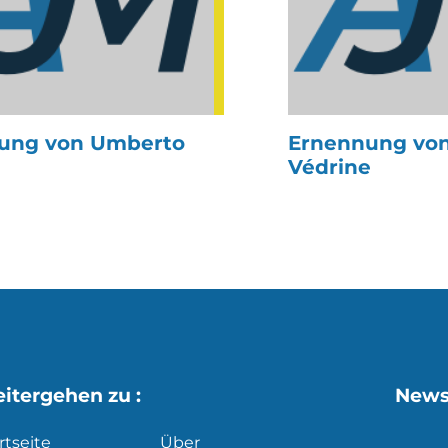
ung von Umberto
Ernennung von 
Védrine
itergehen zu :
News
rtseite
Über