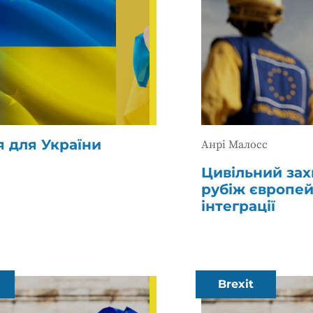
я для України
Анрі Малосс
Цивільний зах
рубіж європей
інтеграції
Brexit