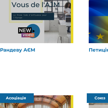
Рандеву АЄМ
Петиці
Асоціація
Союз