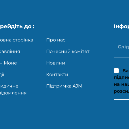
рейдіть до :
Інфо
овна сторінка
Про нас
равління
Почесний комітет
н Моне
Новини
Ба
ії
Контакти
підпи
на на
идичне
Підтримка AJM
розси
відомлення