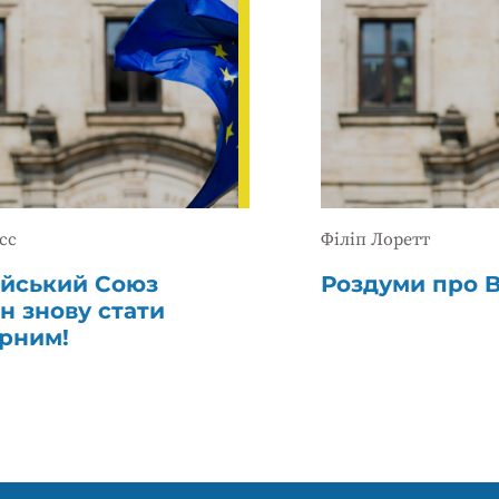
сс
Філіп Лоретт
йський Союз
Роздуми про B
н знову стати
рним!