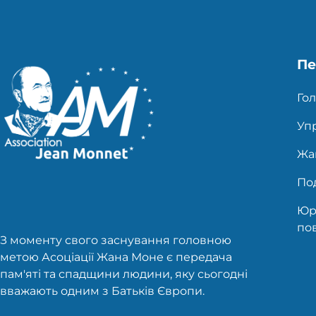
Пе
Гол
Уп
Жа
Под
Юр
по
З моменту свого заснування головною
метою Асоціації Жана Моне є передача
пам'яті та спадщини людини, яку сьогодні
вважають одним з Батьків Європи.