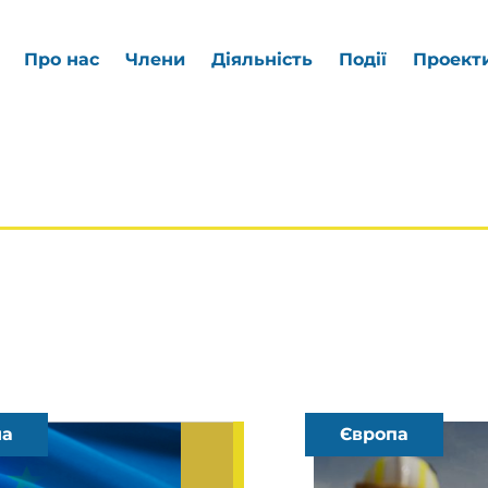
Про нас
Члени
Діяльність
Події
Проект
на
Європа