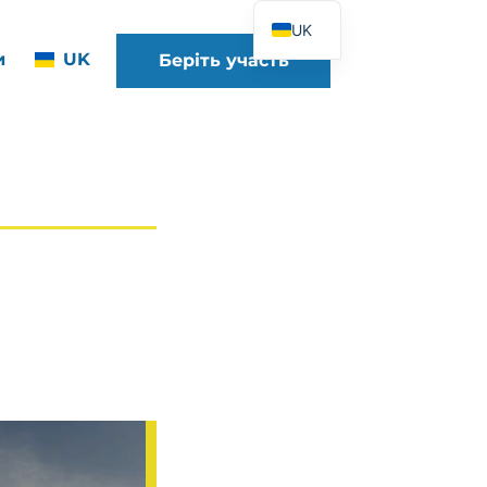
UK
и
UK
Беріть участь
FR
EN
DE
ES
IT
PT
PL