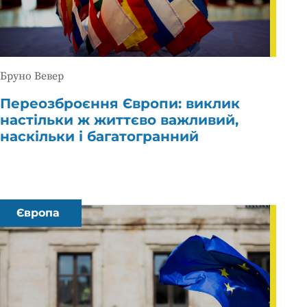
Бруно Вевер
Переозброєння Європи: виклик
настільки ж життєво важливий,
наскільки і багатогранний
Європа