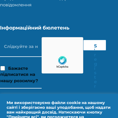
повідомлення
Інформаційний бюлетень
S
'
r
e
g
i
Бажаєте
s
підписатися на
t
нашу розсилку?
e
r
Ми використовуємо файли cookie на нашому
сайті і зберігаємо ваші уподобання, щоб надати
вам найкращий досвід. Натискаючи кнопку
"Прийняти всі", ви погоджуєтеся на