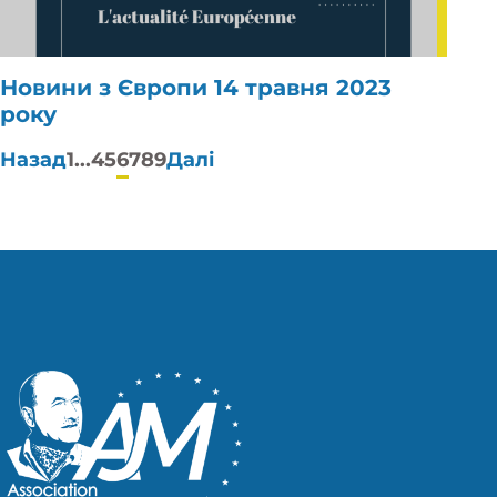
Новини з Європи 14 травня 2023
року
Пагінація
Назад
1
...
4
5
6
7
8
9
Далі
публікацій