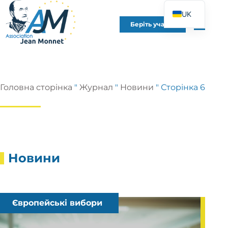
UK
Беріть участь
FR
EN
DE
ES
Головна сторінка
"
Журнал
"
Новини
"
Сторінка 6
IT
PT
PL
Новини
Європейські вибори