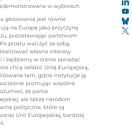
a zademonstrowana w wyborach.
 głosowania jest równie
zują na Europę jako przyczynę
ażu, pozostawiając państwom
Po prostu walczyć ze sobą,
realizować własne interesy
i i będziemy w stanie sprostać
óre chcą osłabić Unię Europejską,
lizowana tam, gdzie instytucje ją
dnocześnie promując wspólne
rozumieć, że partie
pejskiej, ale także narodom
rtie polityczne, które są
nej Unii Europejskiej, bardziej
i.