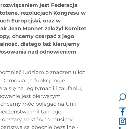
e rozwiązaniem jest Federacja
ntotene, rezolucjach Kongresu w
uch Europejski, oraz w
 jak Jean Monnet założył Komitet
opy, chcemy czerpać z jego
łalność, dlatego też kierujemy
ń głosowania nad odnowieniem
omnieć ludziom o znaczeniu ich
 Demokracja funkcjonuje i
ra się na legitymacji i zaufaniu,
osowanie jest pierwszym
 chcemy móc polegać na Unii
ieczeństwa militarnego,
o obszary, w których musimy
 państwa są obecnie bezsilne -