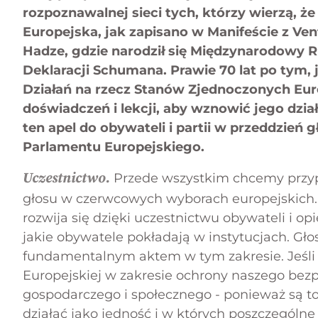
rozpoznawalnej sieci tych, którzy wierzą, ż
Europejska, jak zapisano w Manifeście z Ve
Hadze, gdzie narodził się Międzynarodowy R
Deklaracji Schumana. Prawie 70 lat po tym,
Działań na rzecz Stanów Zjednoczonych Eur
doświadczeń i lekcji, aby wznowić jego dzia
ten apel do obywateli i partii w przeddzie
Parlamentu Europejskiego.
Uczestnictwo.
Przede wszystkim chcemy przyp
głosu w czerwcowych wyborach europejskich.
rozwija się dzięki uczestnictwu obywateli i opie
jakie obywatele pokładają w instytucjach. Gł
fundamentalnym aktem w tym zakresie. Jeśli
Europejskiej w zakresie ochrony naszego bezp
gospodarczego i społecznego - ponieważ są t
działać jako jedność i w których poszczególne