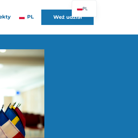
PL
ekty
PL
Weź udział
FR
EN
DE
ES
IT
PT
UK