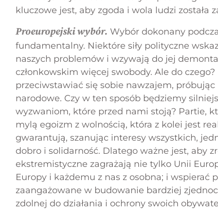
kluczowe jest, aby zgoda i wola ludzi został
Proeuropejski wybór.
Wybór dokonany podczas
fundamentalny. Niektóre siły polityczne wska
naszych problemów i wzywają do jej demont
członkowskim więcej swobody. Ale do czego? 
przeciwstawiać się sobie nawzajem, próbując 
narodowe. Czy w ten sposób będziemy silniejs
wyzwaniom, które przed nami stoją? Partie, kt
mylą egoizm z wolnością, która z kolei jest rea
gwarantują, szanując interesy wszystkich, je
dobro i solidarność. Dlatego ważne jest, aby z
ekstremistyczne zagrażają nie tylko Unii Euro
Europy i każdemu z nas z osobna; i wspierać pa
zaangażowane w budowanie bardziej zjednoczo
zdolnej do działania i ochrony swoich obywatel