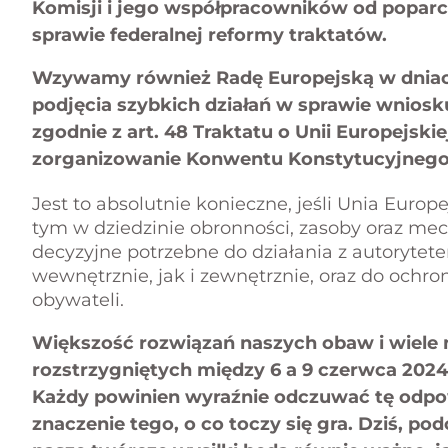
Komisji i jego współpracowników od poparc
sprawie federalnej reformy traktatów.
Wzywamy również Radę Europejską w dniach 
podjęcia szybkich działań w sprawie wnios
zgodnie z art. 48 Traktatu o Unii Europejski
zorganizowanie Konwentu Konstytucyjnego
Jest to absolutnie konieczne, jeśli Unia Eur
tym w dziedzinie obronności, zasoby oraz mec
decyzyjne potrzebne do działania z autorytet
wewnętrznie, jak i zewnętrznie, oraz do ochron
obywateli.
Większość rozwiązań naszych obaw i wiele n
rozstrzygniętych między 6 a 9 czerwca 2024
Każdy powinien wyraźnie odczuwać tę odpow
znaczenie tego, o co toczy się gra. Dziś, pod