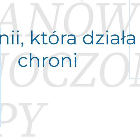
TANÓW
ii, która działa 
NOCZO
chroni
PY