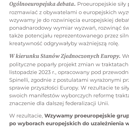
Ogólnoeuropejska debata.
Proeuropejskie siły
rozmawiać z obywatelami o europejskich wyzw
wzywamy je do rozwinięcia europejskiej deba
ponadnarodowy wymiar wyzwań, rozwinąć św
także potencjału reprezentowanego przez silnie
kreatywność odgrywałyby ważniejszą rolę.
W kierunku Stanów Zjednoczonych Europy.
Wre
polityczne poparły projekt zmian w traktata
listopadzie 2023 r., opracowany pod przewo
Spinelli, zgodnie z postulatami wyrażonymi pr
sprawie przyszłości Europy. W rezultacie te si
swoich manifestów wyborczych reformę trakt
znaczenie dla dalszej federalizacji Unii.
W rezultacie,
Wzywamy proeuropejskie grup
po wyborach europejskich do uzależnienia