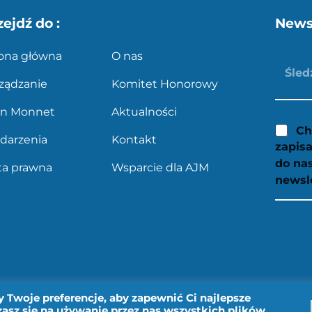
zejdź do :
News
rona główna
O nas
ządzanie
Komitet Honorowy
an Monnet
Aktualności
Ch
darzenia
Kontakt
zapisa
do na
ta prawna
Wsparcie dla AJM
newsl
 Twoje preferencje, aby zapewnić Ci najlepsze
asz się na używanie przez nas wszystkich plików