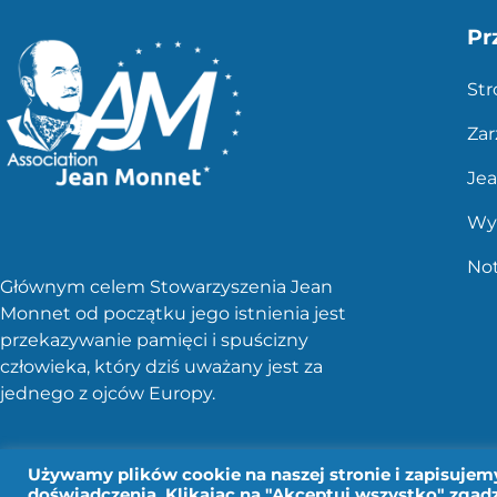
Pr
St
Zar
Je
Wy
No
Głównym celem Stowarzyszenia Jean
Monnet od początku jego istnienia jest
przekazywanie pamięci i spuścizny
człowieka, który dziś uważany jest za
jednego z ojców Europy.
Używamy plików cookie na naszej stronie i zapisujemy
doświadczenia. Klikając na "Akceptuj wszystko" zgadz