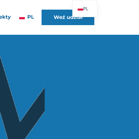
PL
ekty
PL
Weź udział
FR
EN
DE
ES
IT
PT
UK