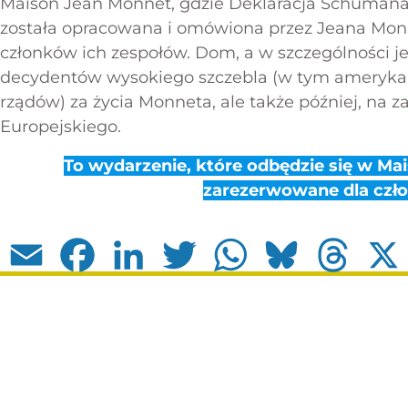
Maison Jean Monnet, gdzie Deklaracja Schumana, p
została opracowana i omówiona przez Jeana Mon
członków ich zespołów. Dom, a w szczególności jego
decydentów wysokiego szczebla (w tym amerykań
rządów) za życia Monneta, ale także później, na
Europejskiego.
To wydarzenie, które odbędzie się w Mai
zarezerwowane dla czł
Email
Facebook
LinkedIn
Twitter
WhatsApp
Bluesky
Thread