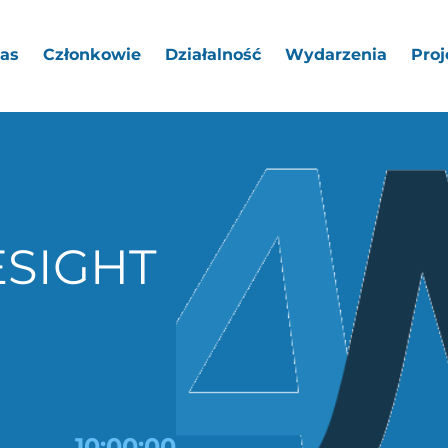
as
Członkowie
Działalność
Wydarzenia
Proj
SIGHT
10:00:00