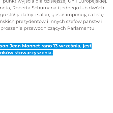
unkt wyjścia dla dzisiejszej Unii Europejskiej,
neta, Roberta Schumana i jednego lub dwóch
 stół jadalny i salon, gościł imponującą listę
skich prezydentów i innych szefów państw i
 zaproszenie przewodniczących Parlamentu
son Jean Monnet rano 13 września, jest
onków stowarzyszenia.
s
X