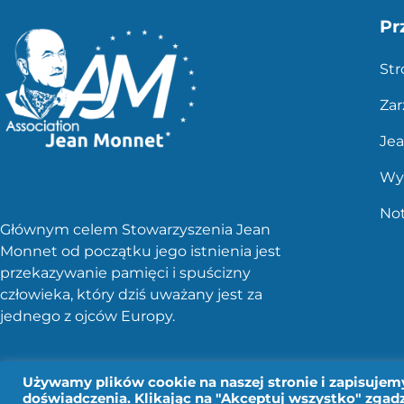
Pr
St
Zar
Je
Wy
No
Głównym celem Stowarzyszenia Jean
Monnet od początku jego istnienia jest
przekazywanie pamięci i spuścizny
człowieka, który dziś uważany jest za
jednego z ojców Europy.
Używamy plików cookie na naszej stronie i zapisujemy
doświadczenia. Klikając na "Akceptuj wszystko" zgadz