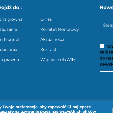
zejdź do :
News
rona główna
O nas
ządzanie
Komitet Honorowy
an Monnet
Aktualności
Ch
darzenia
Kontakt
zapisa
do na
ta prawna
Wsparcie dla AJM
newsl
 Twoje preferencje, aby zapewnić Ci najlepsze
asz się na używanie przez nas wszystkich plików