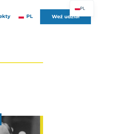
PL
ekty
PL
Weź udział
FR
EN
DE
ES
IT
PT
UK