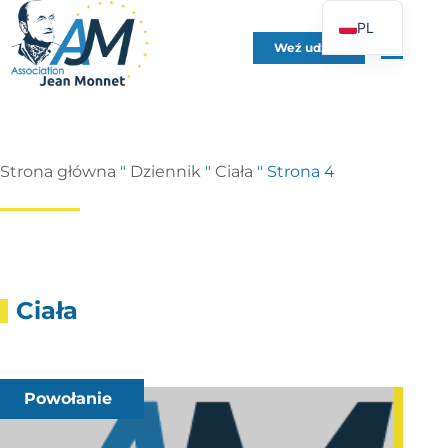
PL
Weź udział
FR
EN
DE
ES
Strona główna
"
Dziennik
"
Ciała
"
Strona 4
IT
PT
UK
Ciała
Powołanie