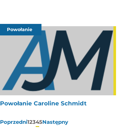
Powołanie
Powołanie Caroline Schmidt
Stronicowanie
Poprzedni
1
2
3
4
5
Następny