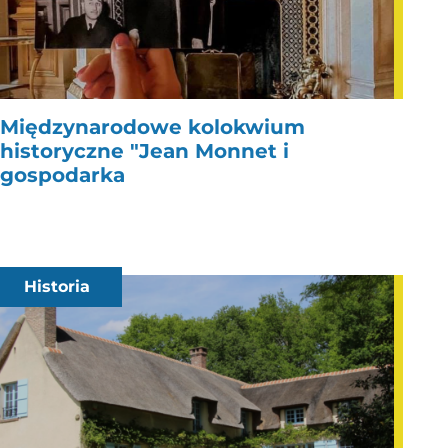
Międzynarodowe kolokwium
historyczne "Jean Monnet i
gospodarka
Historia