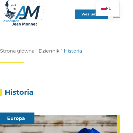
PL
Weź udział
FR
EN
DE
ES
Strona główna
"
Dziennik
"
Historia
IT
PT
UK
Historia
Europa