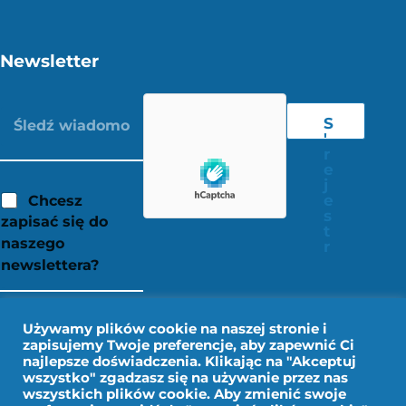
Newsletter
S
'
r
e
j
e
Chcesz
s
zapisać się do
t
naszego
r
newslettera?
Używamy plików cookie na naszej stronie i
zapisujemy Twoje preferencje, aby zapewnić Ci
najlepsze doświadczenia. Klikając na "Akceptuj
wszystko" zgadzasz się na używanie przez nas
wszystkich plików cookie. Aby zmienić swoje