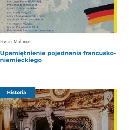
Henri Malosse
Upamiętnienie pojednania francusko-
niemieckiego
Historia