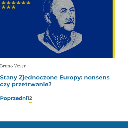
Bruno Vever
Stany Zjednoczone Europy: nonsens
czy przetrwanie?
Stronicowanie
Poprzedni
1
2
wpisów