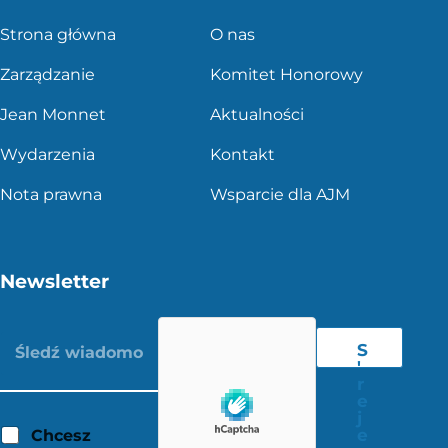
Strona główna
O nas
Zarządzanie
Komitet Honorowy
Jean Monnet
Aktualności
Wydarzenia
Kontakt
Nota prawna
Wsparcie dla AJM
Newsletter
S
'
r
e
j
e
Chcesz