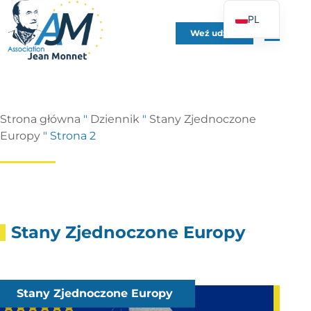
PL
Weź udział
FR
EN
DE
ES
Strona główna
"
Dziennik
"
Stany Zjednoczone
IT
Europy
"
Strona 2
PT
UK
Stany Zjednoczone Europy
Stany Zjednoczone Europy