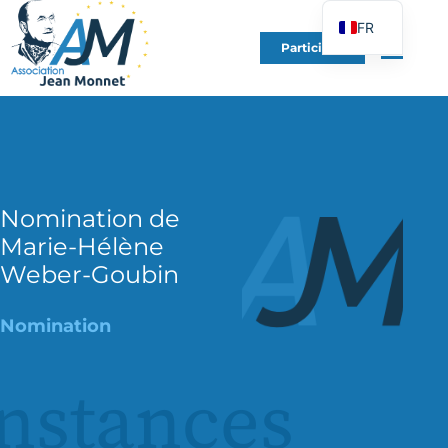
FR
Participer
EN
DE
ES
IT
PT
Nomination de
PL
Marie-Hélène
UK
Weber-Goubin
Nomination
nstances