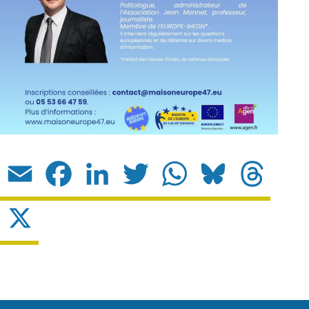
Email
Facebook
LinkedIn
Twitter
WhatsApp
Bluesky
Threads
X