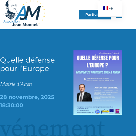
FR
Participer
EN
DE
ES
IT
Quelle défense
PT
pour l’Europe
PL
UK
Mairie d'Agen
28 novembre, 2025
18:30:00
événement