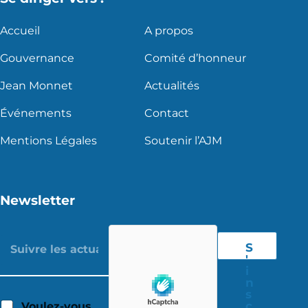
Accueil
A propos
Gouvernance
Comité d’honneur
Jean Monnet
Actualités
Événements
Contact
Mentions Légales
Soutenir l’AJM
Newsletter
S
'
i
n
s
c
Voulez-vous